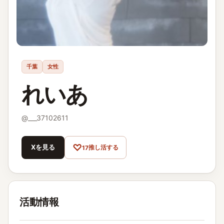
千葉
女性
れいあ
@
___37102611
♡
Xを見る
推し活する
17
活動情報