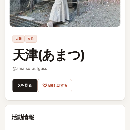
大阪
女性
天津(あまつ)
@
amatsu_aufguss
♡
Xを見る
推し活する
8
活動情報