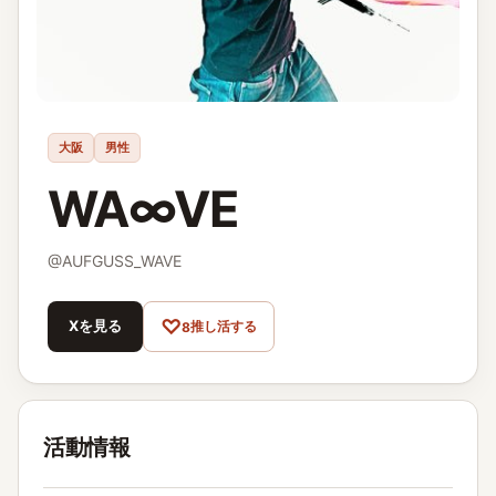
大阪
男性
WA∞VE
@
AUFGUSS_WAVE
♡
Xを見る
推し活する
8
活動情報