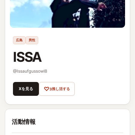
広島
男性
ISSA
@
Issaufgussowl8
♡
Xを見る
推し活する
3
活動情報