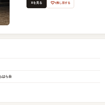
♡
Xを見る
推し活する
1
ちはら台