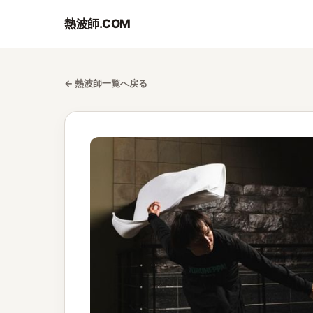
熱波師.COM
← 熱波師一覧へ戻る