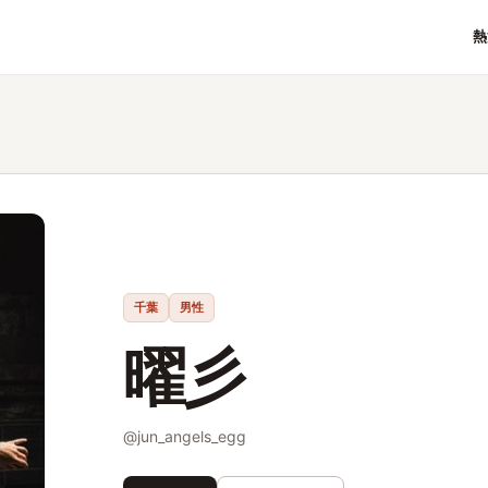
熱
千葉
男性
曜彡
@
jun_angels_egg