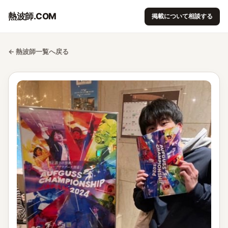
熱波師.COM
掲載について相談する
← 熱波師一覧へ戻る