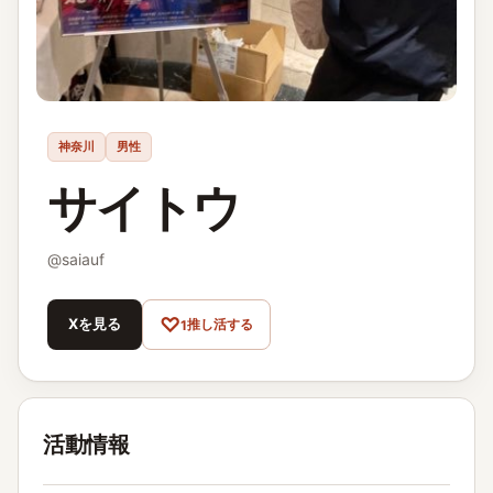
神奈川
男性
サイトウ
@
saiauf
♡
Xを見る
推し活する
1
活動情報