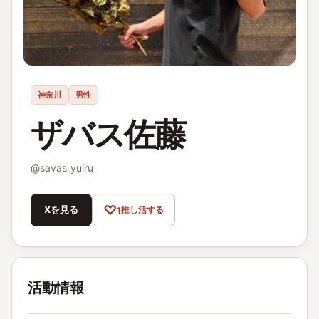
神奈川
男性
ザバス佐藤
@
savas_yuiru
♡
Xを見る
推し活する
1
活動情報