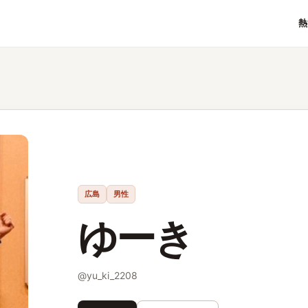
熱
広島
男性
ゆーき
@
yu_ki_2208