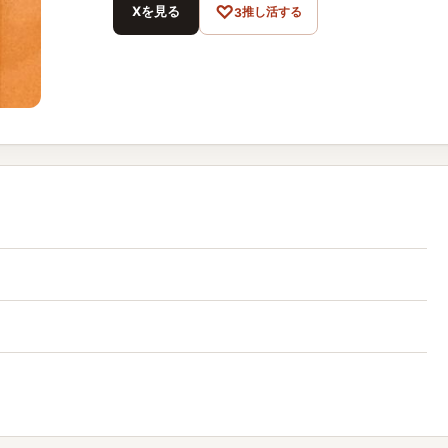
♡
Xを見る
推し活する
3